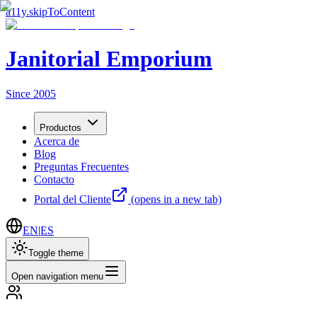
a11y.skipToContent
Janitorial Emporium
Since 2005
Productos
Acerca de
Blog
Preguntas Frecuentes
Contacto
Portal del Cliente
(opens in a new tab)
EN
|
ES
Toggle theme
Open navigation menu