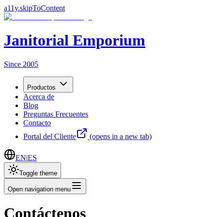
a11y.skipToContent
Janitorial Emporium
Since 2005
Productos
Acerca de
Blog
Preguntas Frecuentes
Contacto
Portal del Cliente
(opens in a new tab)
EN
|
ES
Toggle theme
Open navigation menu
Contáctenos