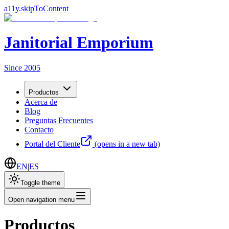
a11y.skipToContent
Janitorial Emporium
Since 2005
Productos
Acerca de
Blog
Preguntas Frecuentes
Contacto
Portal del Cliente
(opens in a new tab)
EN
|
ES
Toggle theme
Open navigation menu
Productos