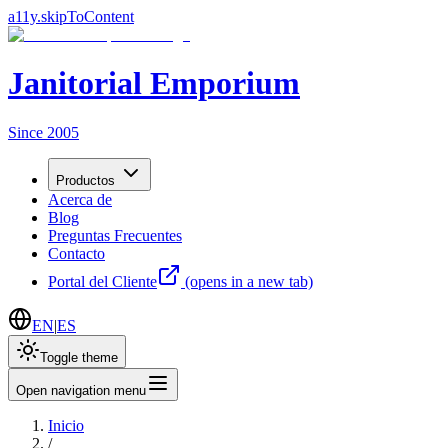
a11y.skipToContent
Janitorial Emporium
Since 2005
Productos
Acerca de
Blog
Preguntas Frecuentes
Contacto
Portal del Cliente
(opens in a new tab)
EN
|
ES
Toggle theme
Open navigation menu
Inicio
/