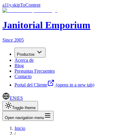
a11y.skipToContent
Janitorial Emporium
Since 2005
Productos
Acerca de
Blog
Preguntas Frecuentes
Contacto
Portal del Cliente
(opens in a new tab)
EN
|
ES
Toggle theme
Open navigation menu
Inicio
/