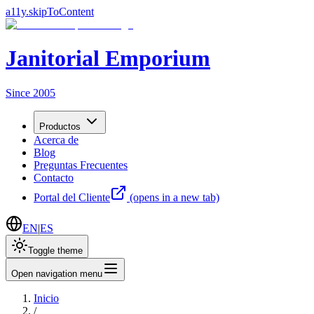
a11y.skipToContent
Janitorial Emporium
Since 2005
Productos
Acerca de
Blog
Preguntas Frecuentes
Contacto
Portal del Cliente
(opens in a new tab)
EN
|
ES
Toggle theme
Open navigation menu
Inicio
/