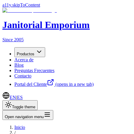
a11y.skipToContent
Janitorial Emporium
Since 2005
Productos
Acerca de
Blog
Preguntas Frecuentes
Contacto
Portal del Cliente
(opens in a new tab)
EN
|
ES
Toggle theme
Open navigation menu
Inicio
/