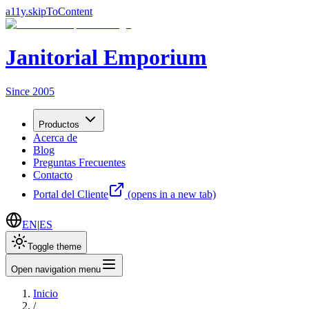
a11y.skipToContent
Janitorial Emporium
Since 2005
Productos
Acerca de
Blog
Preguntas Frecuentes
Contacto
Portal del Cliente
(opens in a new tab)
EN
|
ES
Toggle theme
Open navigation menu
Inicio
/