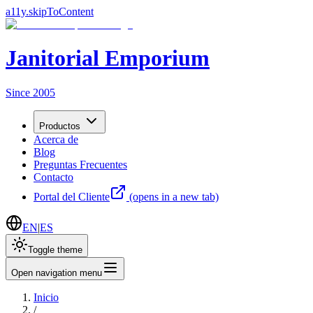
a11y.skipToContent
Janitorial Emporium
Since 2005
Productos
Acerca de
Blog
Preguntas Frecuentes
Contacto
Portal del Cliente
(opens in a new tab)
EN
|
ES
Toggle theme
Open navigation menu
Inicio
/