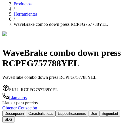
Productos
/
Herramientas
/
WaveBrake combo down press RCPFG757788YEL
WaveBrake combo down press
RCPFG757788YEL
WaveBrake combo down press RCPFG757788YEL
SKU
:
RCPFG757788YEL
Llámanos
Llamar para precios
Obtener Cotización
Descripción
Características
Especificaciones
Uso
Seguridad
SDS