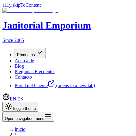
a11y.skipToContent
Janitorial Emporium
Since 2005
Productos
Acerca de
Blog
Preguntas Frecuentes
Contacto
Portal del Cliente
(opens in a new tab)
EN
|
ES
Toggle theme
Open navigation menu
Inicio
/