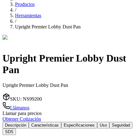
Productos
/
Herramientas
/
Upright Premier Lobby Dust Pan
Upright Premier Lobby Dust
Pan
Upright Premier Lobby Dust Pan
SKU
:
NS99200
Llámanos
Llamar para precios
Obtener Cotización
Descripción
Características
Especificaciones
Uso
Seguridad
SDS