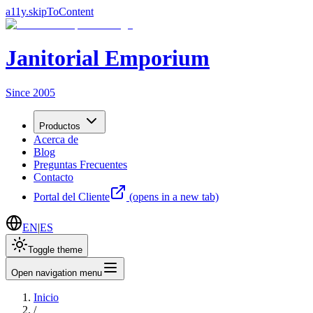
a11y.skipToContent
Janitorial Emporium
Since 2005
Productos
Acerca de
Blog
Preguntas Frecuentes
Contacto
Portal del Cliente
(opens in a new tab)
EN
|
ES
Toggle theme
Open navigation menu
Inicio
/