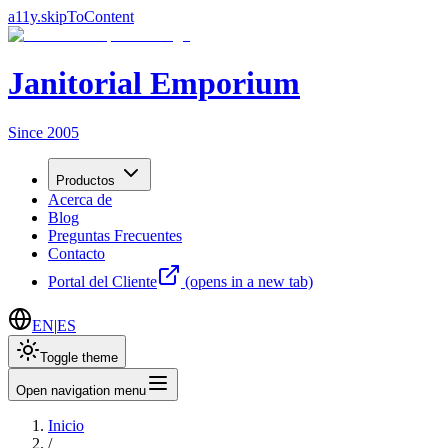
a11y.skipToContent
Janitorial Emporium
Since 2005
Productos
Acerca de
Blog
Preguntas Frecuentes
Contacto
Portal del Cliente
(opens in a new tab)
EN
|
ES
Toggle theme
Open navigation menu
Inicio
/