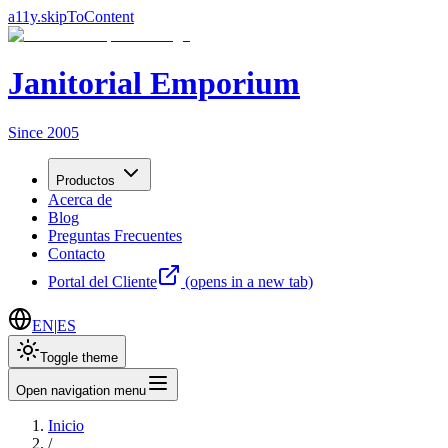
a11y.skipToContent
Janitorial Emporium
Since 2005
Productos
Acerca de
Blog
Preguntas Frecuentes
Contacto
Portal del Cliente
(opens in a new tab)
EN
|
ES
Toggle theme
Open navigation menu
Inicio
/