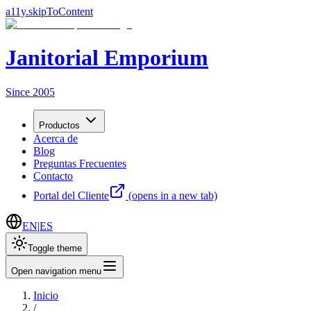
a11y.skipToContent
Janitorial Emporium
Since 2005
Productos
Acerca de
Blog
Preguntas Frecuentes
Contacto
Portal del Cliente
(opens in a new tab)
EN
|
ES
Toggle theme
Open navigation menu
Inicio
/