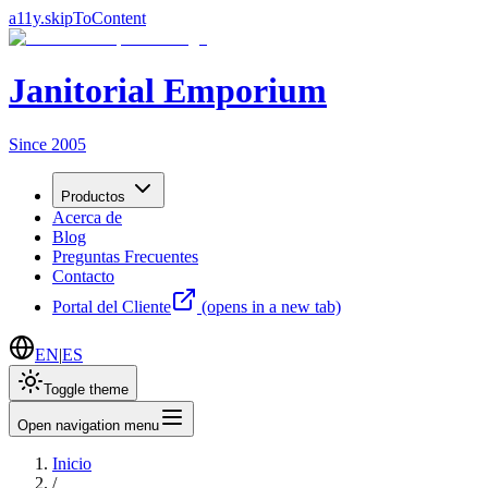
a11y.skipToContent
Janitorial Emporium
Since 2005
Productos
Acerca de
Blog
Preguntas Frecuentes
Contacto
Portal del Cliente
(opens in a new tab)
EN
|
ES
Toggle theme
Open navigation menu
Inicio
/