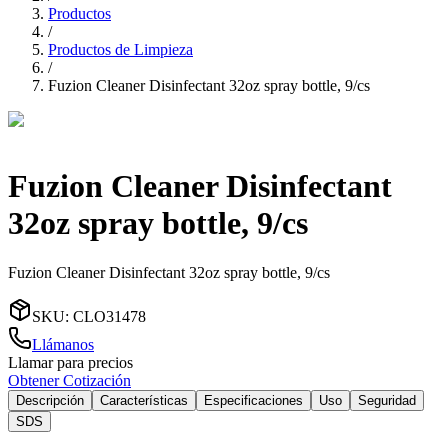
Productos
/
Productos de Limpieza
/
Fuzion Cleaner Disinfectant 32oz spray bottle, 9/cs
Fuzion Cleaner Disinfectant
32oz spray bottle, 9/cs
Fuzion Cleaner Disinfectant 32oz spray bottle, 9/cs
SKU
:
CLO31478
Llámanos
Llamar para precios
Obtener Cotización
Descripción
Características
Especificaciones
Uso
Seguridad
SDS