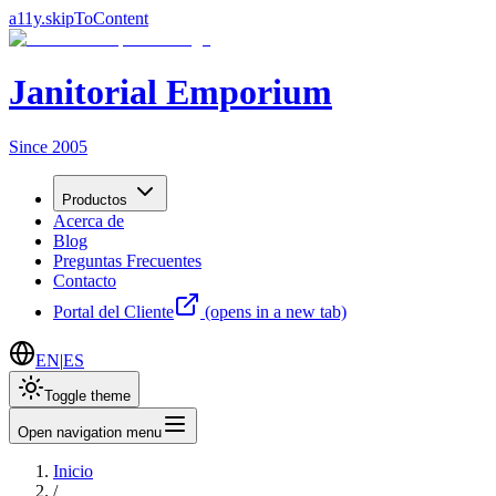
a11y.skipToContent
Janitorial Emporium
Since 2005
Productos
Acerca de
Blog
Preguntas Frecuentes
Contacto
Portal del Cliente
(opens in a new tab)
EN
|
ES
Toggle theme
Open navigation menu
Inicio
/