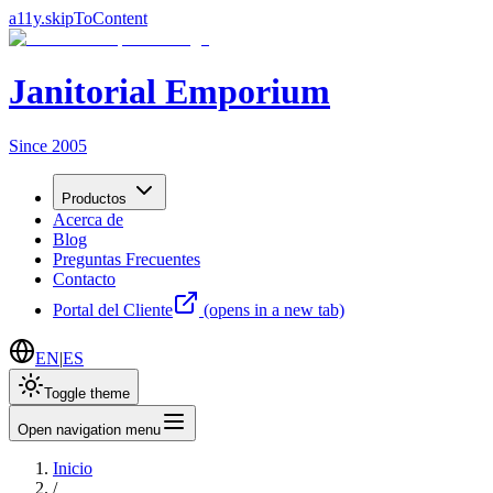
a11y.skipToContent
Janitorial Emporium
Since 2005
Productos
Acerca de
Blog
Preguntas Frecuentes
Contacto
Portal del Cliente
(opens in a new tab)
EN
|
ES
Toggle theme
Open navigation menu
Inicio
/