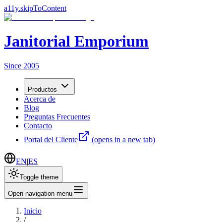
a11y.skipToContent
Janitorial Emporium
Since 2005
Productos
Acerca de
Blog
Preguntas Frecuentes
Contacto
Portal del Cliente
(opens in a new tab)
EN
|
ES
Toggle theme
Open navigation menu
Inicio
/