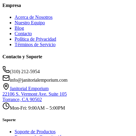
Empresa
Acerca de Nosotros
Nuestro Equipo
Blog
Contacto
Política de Privacidad
Términos de Servicio
Contacto y Soporte
(310) 212-5954
info@janitorialemporium.com
Janitorial Emporium
22106 S. Vermont Ave. Suite 105
Torrance, CA 90502
Mon-Fri: 9:00AM – 5:00PM
Soporte
Soporte de Productos