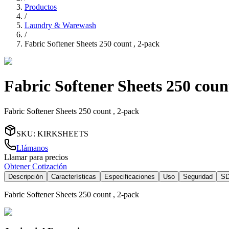
Productos
/
Laundry & Warewash
/
Fabric Softener Sheets 250 count , 2-pack
Fabric Softener Sheets 250 coun
Fabric Softener Sheets 250 count , 2-pack
SKU
:
KIRKSHEETS
Llámanos
Llamar para precios
Obtener Cotización
Descripción
Características
Especificaciones
Uso
Seguridad
S
Fabric Softener Sheets 250 count , 2-pack