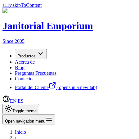
a11y.skipToContent
Janitorial Emporium
Since 2005
Productos
Acerca de
Blog
Preguntas Frecuentes
Contacto
Portal del Cliente
(opens in a new tab)
EN
|
ES
Toggle theme
Open navigation menu
Inicio
/