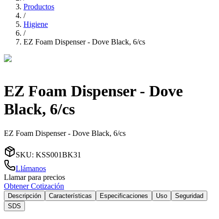
Productos
/
Higiene
/
EZ Foam Dispenser - Dove Black, 6/cs
EZ Foam Dispenser - Dove
Black, 6/cs
EZ Foam Dispenser - Dove Black, 6/cs
SKU
:
KSS001BK31
Llámanos
Llamar para precios
Obtener Cotización
Descripción
Características
Especificaciones
Uso
Seguridad
SDS