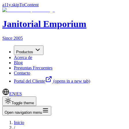
a11y.skipToContent
Janitorial Emporium
Since 2005
Productos
Acerca de
Blog
Preguntas Frecuentes
Contacto
Portal del Cliente
(opens in a new tab)
EN
|
ES
Toggle theme
Open navigation menu
Inicio
/