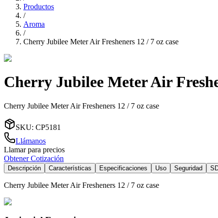
Productos
/
Aroma
/
Cherry Jubilee Meter Air Fresheners 12 / 7 oz case
Cherry Jubilee Meter Air Freshen
Cherry Jubilee Meter Air Fresheners 12 / 7 oz case
SKU
:
CP5181
Llámanos
Llamar para precios
Obtener Cotización
Descripción
Características
Especificaciones
Uso
Seguridad
S
Cherry Jubilee Meter Air Fresheners 12 / 7 oz case