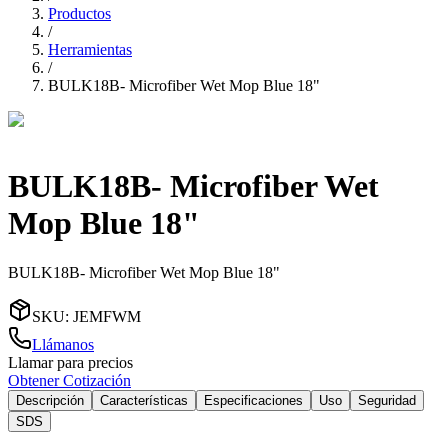
Productos
/
Herramientas
/
BULK18B- Microfiber Wet Mop Blue 18"
BULK18B- Microfiber Wet
Mop Blue 18"
BULK18B- Microfiber Wet Mop Blue 18"
SKU
:
JEMFWM
Llámanos
Llamar para precios
Obtener Cotización
Descripción
Características
Especificaciones
Uso
Seguridad
SDS