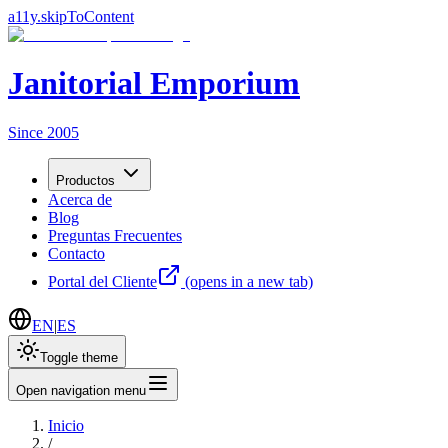
a11y.skipToContent
Janitorial Emporium
Since 2005
Productos
Acerca de
Blog
Preguntas Frecuentes
Contacto
Portal del Cliente
(opens in a new tab)
EN
|
ES
Toggle theme
Open navigation menu
Inicio
/