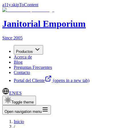
a11y.skipToContent
Janitorial Emporium
Since 2005
Productos
Acerca de
Blog
Preguntas Frecuentes
Contacto
Portal del Cliente
(opens in a new tab)
EN
|
ES
Toggle theme
Open navigation menu
Inicio
/