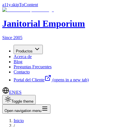
a11y.skipToContent
Janitorial Emporium
Since 2005
Productos
Acerca de
Blog
Preguntas Frecuentes
Contacto
Portal del Cliente
(opens in a new tab)
EN
|
ES
Toggle theme
Open navigation menu
Inicio
/