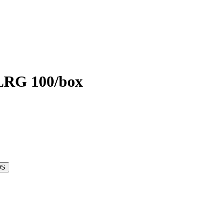
XLRG 100/box
DS