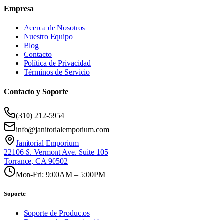
Empresa
Acerca de Nosotros
Nuestro Equipo
Blog
Contacto
Política de Privacidad
Términos de Servicio
Contacto y Soporte
(310) 212-5954
info@janitorialemporium.com
Janitorial Emporium
22106 S. Vermont Ave. Suite 105
Torrance, CA 90502
Mon-Fri: 9:00AM – 5:00PM
Soporte
Soporte de Productos