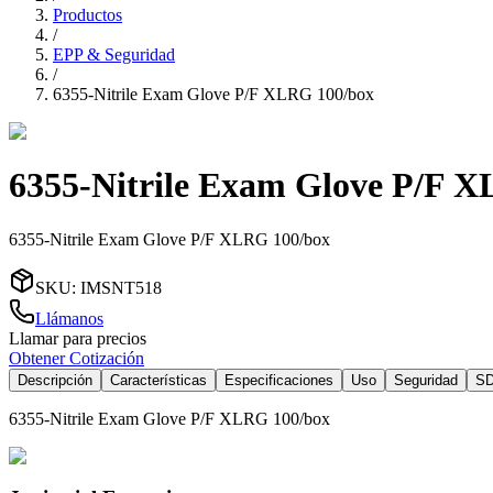
Productos
/
EPP & Seguridad
/
6355-Nitrile Exam Glove P/F XLRG 100/box
6355-Nitrile Exam Glove P/F 
6355-Nitrile Exam Glove P/F XLRG 100/box
SKU
:
IMSNT518
Llámanos
Llamar para precios
Obtener Cotización
Descripción
Características
Especificaciones
Uso
Seguridad
S
6355-Nitrile Exam Glove P/F XLRG 100/box