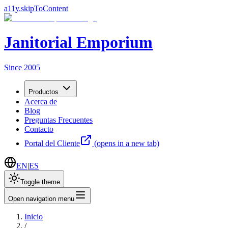
a11y.skipToContent
Janitorial Emporium
Since 2005
Productos
Acerca de
Blog
Preguntas Frecuentes
Contacto
Portal del Cliente
(opens in a new tab)
EN
|
ES
Toggle theme
Open navigation menu
Inicio
/