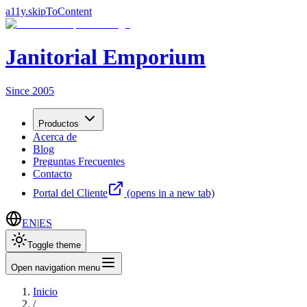
a11y.skipToContent
Janitorial Emporium
Since 2005
Productos
Acerca de
Blog
Preguntas Frecuentes
Contacto
Portal del Cliente
(opens in a new tab)
EN
|
ES
Toggle theme
Open navigation menu
Inicio
/