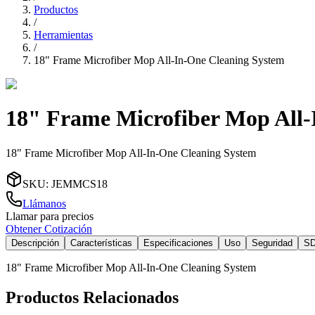
Productos
/
Herramientas
/
18" Frame Microfiber Mop All-In-One Cleaning System
18" Frame Microfiber Mop All-
18" Frame Microfiber Mop All-In-One Cleaning System
SKU
:
JEMMCS18
Llámanos
Llamar para precios
Obtener Cotización
Descripción
Características
Especificaciones
Uso
Seguridad
S
18" Frame Microfiber Mop All-In-One Cleaning System
Productos Relacionados