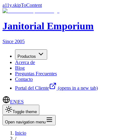
a11y.skipToContent
Janitorial Emporium
Since 2005
Productos
Acerca de
Blog
Preguntas Frecuentes
Contacto
Portal del Cliente
(opens in a new tab)
EN
|
ES
Toggle theme
Open navigation menu
Inicio
/